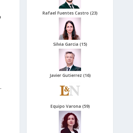
Rafael Fuentes Castro
(
23
)
a
s
Silvia Garcia
(
15
)
Javier Gutierrez
(
16
)
-
Equipo Varona
(
59
)