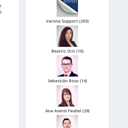
o
l
a
Varona Support
(
293
)
Beatriz Orti
(
10
)
Sebastián Roso
(
14
)
Ana Asensi Faubel
(
29
)