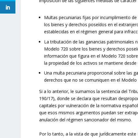
imposición de las siguientes medidas de carácter
Multas pecuniarias fijas por incumplimiento de
los bienes y derechos poseídos en el extranjer
establecidas en el régimen general para infracc
La tributación de las ganancias patrimoniales 
Modelo 720 sobre los bienes y derechos poseí
información que figura en el Modelo 720 sobre
la propiedad de los activos se mantiene desde u
Una multa pecuniaria proporcional sobre las ga
derechos que no se comuniquen en el Modelo 
Si a lo anterior, le sumamos la sentencia del Tri
190/17), donde se declara que resultan despropo
capitales por vulneración de la normativa española 
que esos mismos argumentos puedan ser extrapol
anulación del régimen sancionador del mismo.
Por lo tanto, a la vista de que jurídicamente est