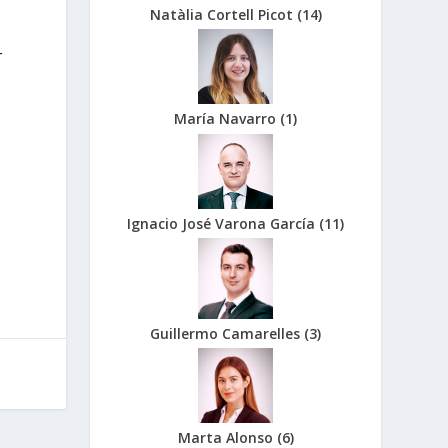
Natàlia Cortell Picot
(
14
)
r
María Navarro
(
1
)
Ignacio José Varona García
(
11
)
Guillermo Camarelles
(
3
)
Marta Alonso
(
6
)