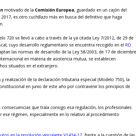
en
motivado de la
Comisión Europea
, guardado en un cajón del
 2017, es otro cuchillazo más en busca del definitivo que haga
n.
lo 720 se llevó a cabo a través de la ya citada Ley 7/2012, de 29 de
iscal, cuyo desarrollo reglamentario se encuentra recogido en el
RD
daptan las normas de desarrollo de la Ley 58/2003, de 17 de diciembre
internacional en materia de asistencia mutua, se establecen
hos situados en el extranjero.
 realización de la declaración tributaria especial (Modelo 750), la
nstitucional en junio de este año por contravenir los principios de
es consecuencias que traía consigo esa regulación, los profesionales
r ese régimen, especialmente en lo relativo al procedimiento
butos en la resolución vinculante V1434-17
, frente a la cuestión de las