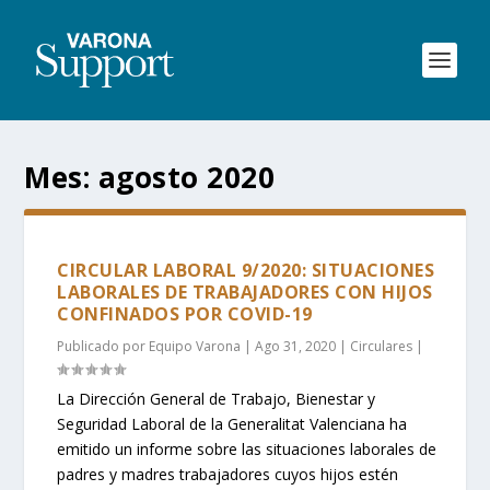
Mes:
agosto 2020
CIRCULAR LABORAL 9/2020: SITUACIONES
LABORALES DE TRABAJADORES CON HIJOS
CONFINADOS POR COVID-19
Publicado por
Equipo Varona
|
Ago 31, 2020
|
Circulares
|
La Dirección General de Trabajo, Bienestar y
Seguridad Laboral de la Generalitat Valenciana ha
emitido un informe sobre las situaciones laborales de
padres y madres trabajadores cuyos hijos estén