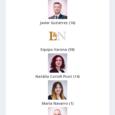
Javier Gutierrez
(
16
)
Equipo Varona
(
59
)
Natàlia Cortell Picot
(
14
)
María Navarro
(
1
)