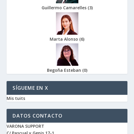
Guillermo Camarelles
(
3
)
Marta Alonso
(
6
)
Begoña Esteban
(
0
)
SÍGUEME EN X
Mis tuits
DATOS CONTACTO
VARONA SUPPORT
C/ Pascual y Genis 17-1