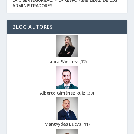
LA CIBERSEGURIDAD Y LA RESPONSABILIDAD DE LOS
ADMINISTRADORES
BLOG AUTORES
Laura Sánchez
(
12
)
Alberto Giménez Ruiz
(
30
)
Mantvydas Bucys
(
11
)