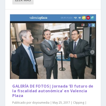
GALERÍA DE FOTOS| Jornada ‘El futuro de
la fiscalidad autonómica’ en Valencia
Plaza
Publicado por
doyoumedia
|
May 25, 2017
|
Clipping
|