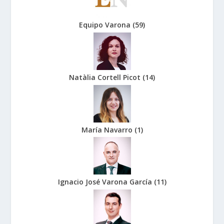
Equipo Varona
(
59
)
Natàlia Cortell Picot
(
14
)
María Navarro
(
1
)
Ignacio José Varona García
(
11
)