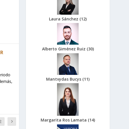
Laura Sánchez
(
12
)
Alberto Giménez Ruiz
(
30
)
ER
eriodo
Mantvydas Bucys
(
11
)
además,
Margarita Ros Lamata
(
14
)
2