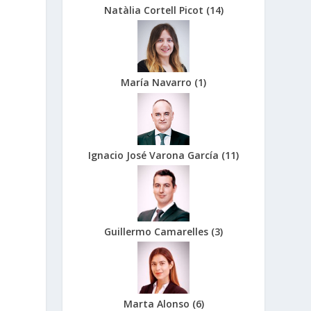
Natàlia Cortell Picot
(
14
)
María Navarro
(
1
)
Ignacio José Varona García
(
11
)
Guillermo Camarelles
(
3
)
Marta Alonso
(
6
)