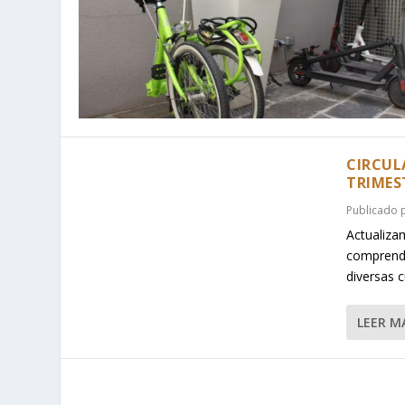
CIRCULA
TRIMES
Publicado
Actualiza
comprendi
diversas c
LEER M