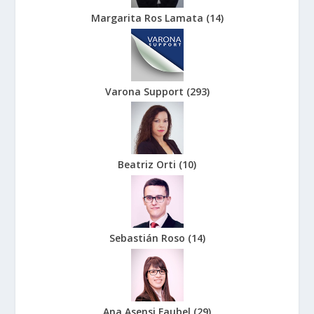
Margarita Ros Lamata
(
14
)
Varona Support
(
293
)
Beatriz Orti
(
10
)
Sebastián Roso
(
14
)
Ana Asensi Faubel
(
29
)