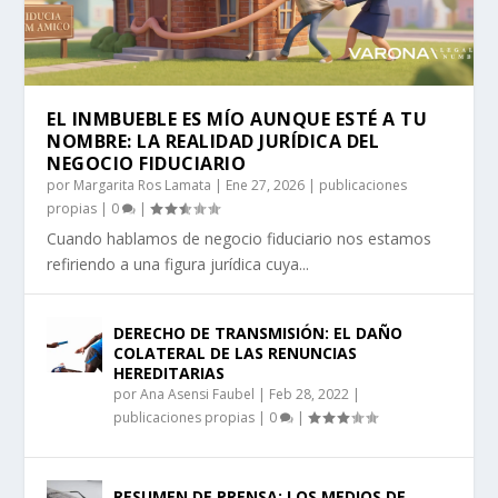
EL INMBUEBLE ES MÍO AUNQUE ESTÉ A TU
NOMBRE: LA REALIDAD JURÍDICA DEL
NEGOCIO FIDUCIARIO
por
Margarita Ros Lamata
|
Ene 27, 2026
|
publicaciones
propias
|
0
|
Cuando hablamos de negocio fiduciario nos estamos
refiriendo a una figura jurídica cuya...
DERECHO DE TRANSMISIÓN: EL DAÑO
COLATERAL DE LAS RENUNCIAS
HEREDITARIAS
por
Ana Asensi Faubel
|
Feb 28, 2022
|
publicaciones propias
|
0
|
RESUMEN DE PRENSA: LOS MEDIOS DE