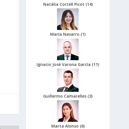
Natàlia Cortell Picot
(
14
)
María Navarro
(
1
)
Ignacio José Varona García
(
11
)
Guillermo Camarelles
(
3
)
Marta Alonso
(
6
)