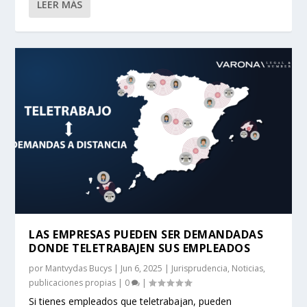
LEER MÁS
LAS EMPRESAS PUEDEN SER DEMANDADAS
DONDE TELETRABAJEN SUS EMPLEADOS
por
Mantvydas Bucys
|
Jun 6, 2025
|
Jurisprudencia
,
Noticias
,
publicaciones propias
|
0
|
Si tienes empleados que teletrabajan, pueden