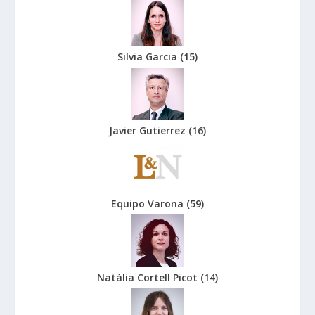
Silvia Garcia
(
15
)
Javier Gutierrez
(
16
)
Equipo Varona
(
59
)
Natàlia Cortell Picot
(
14
)