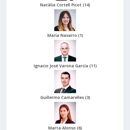
Natàlia Cortell Picot
(
14
)
María Navarro
(
1
)
Ignacio José Varona García
(
11
)
Guillermo Camarelles
(
3
)
Marta Alonso
(
6
)