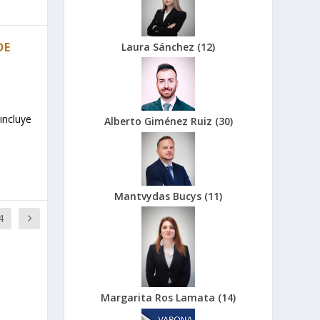
DE
Laura Sánchez
(
12
)
incluye
Alberto Giménez Ruiz
(
30
)
Mantvydas Bucys
(
11
)
4
Margarita Ros Lamata
(
14
)