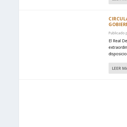
CIRCUL
GOBIER
Publicado
El Real D
extraordi
disposici
LEER M