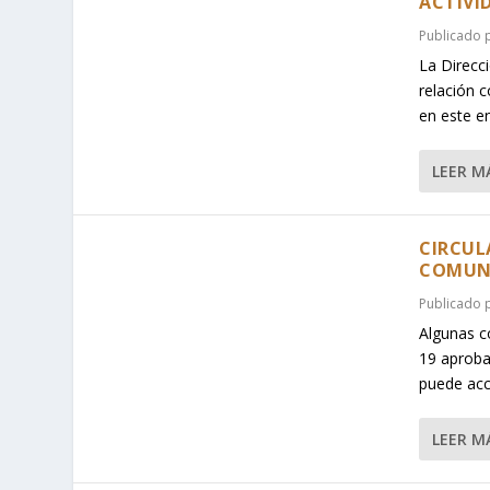
ACTIV
Publicado
La Direcci
relación 
en este e
LEER M
CIRCUL
COMUN
Publicado
Algunas c
19 aproba
puede acc
LEER M