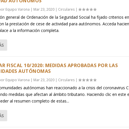
IDAD AUTÓNOMOS
 por
Equipo Varona
|
Mar 23, 2020
|
Circulares
|
ón general de Ordenación de la Seguridad Social ha fijado criterios e
con la prestación de cese de actividad para autónomos. Acceda hacien
nlace a la información completa.
ÁS
AR FISCAL 10/2020: MEDIDAS APROBADAS POR LAS
IDADES AUTÓNOMAS
 por
Equipo Varona
|
Mar 23, 2020
|
Circulares
|
omunidades autónomas han reaccionado a la crisis del coronavirus 
ndo medidas que afectan al ámbito tributario. Haciendo clic en este 
eder al resumen completo de estas...
ÁS