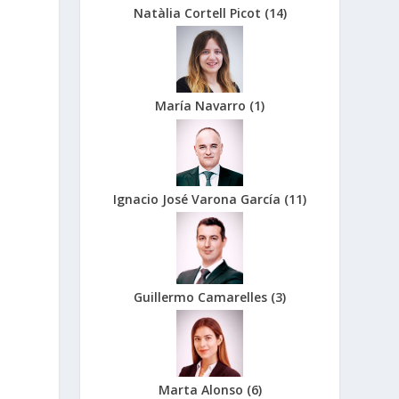
Natàlia Cortell Picot
(
14
)
María Navarro
(
1
)
Ignacio José Varona García
(
11
)
Guillermo Camarelles
(
3
)
Marta Alonso
(
6
)