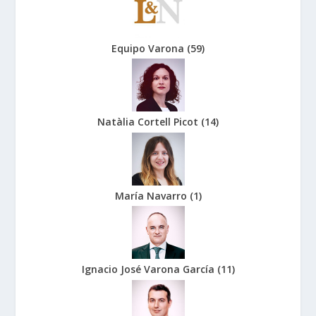
Equipo Varona
(
59
)
Natàlia Cortell Picot
(
14
)
María Navarro
(
1
)
Ignacio José Varona García
(
11
)