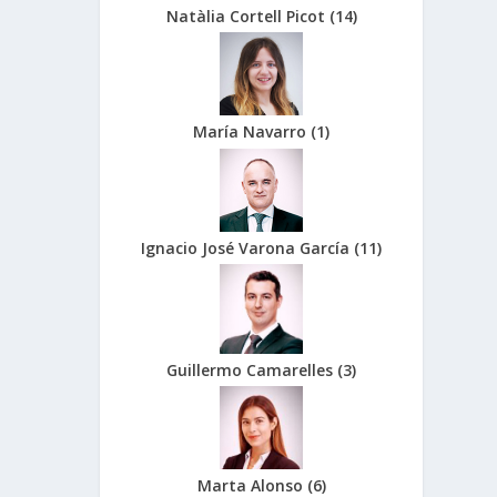
Natàlia Cortell Picot
(
14
)
María Navarro
(
1
)
Ignacio José Varona García
(
11
)
Guillermo Camarelles
(
3
)
Marta Alonso
(
6
)