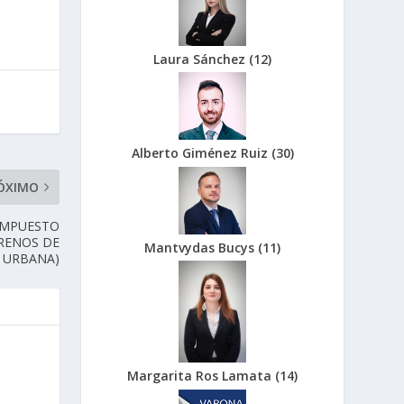
Laura Sánchez
(
12
)
Alberto Giménez Ruiz
(
30
)
ÓXIMO
 IMPUESTO
RRENOS DE
Mantvydas Bucys
(
11
)
 URBANA)
Margarita Ros Lamata
(
14
)