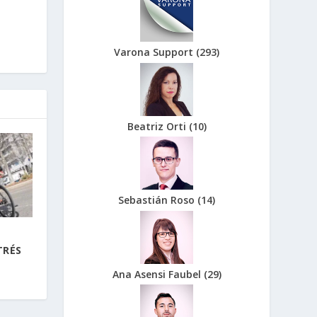
Varona Support
(
293
)
Beatriz Orti
(
10
)
Sebastián Roso
(
14
)
TRÉS
Ana Asensi Faubel
(
29
)