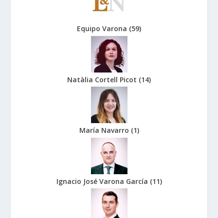
Equipo Varona
(
59
)
Natàlia Cortell Picot
(
14
)
María Navarro
(
1
)
Ignacio José Varona García
(
11
)