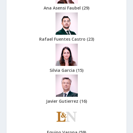
Ana Asensi Faubel
(
29
)
Rafael Fuentes Castro
(
23
)
Silvia Garcia
(
15
)
Javier Gutierrez
(
16
)
Equipo Varona
(
59
)