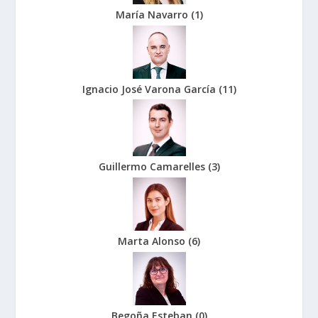
María Navarro
(
1
)
Ignacio José Varona García
(
11
)
Guillermo Camarelles
(
3
)
Marta Alonso
(
6
)
Begoña Esteban
(
0
)