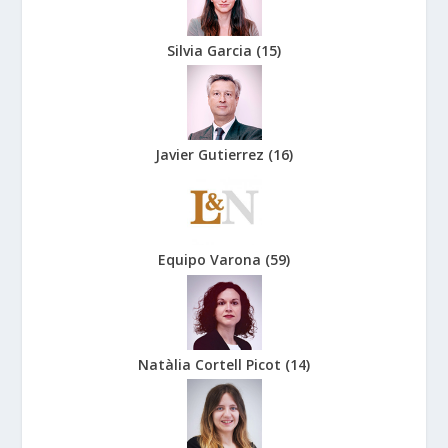
Silvia Garcia
(
15
)
Javier Gutierrez
(
16
)
Equipo Varona
(
59
)
Natàlia Cortell Picot
(
14
)