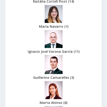
Natàlia Cortell Picot
(
14
)
María Navarro
(
1
)
Ignacio José Varona García
(
11
)
Guillermo Camarelles
(
3
)
Marta Alonso
(
6
)