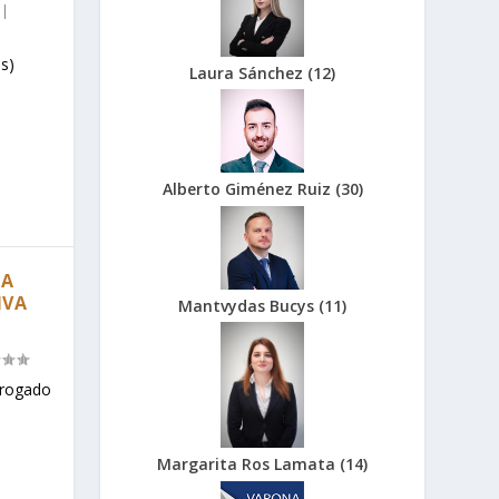
|
s)
Laura Sánchez
(
12
)
Alberto Giménez Ruiz
(
30
)
LA
IVA
Mantvydas Bucys
(
11
)
orrogado
Margarita Ros Lamata
(
14
)