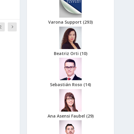
Varona Support
(
293
)
2
Beatriz Orti
(
10
)
Sebastián Roso
(
14
)
Ana Asensi Faubel
(
29
)