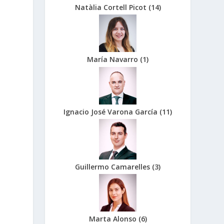
Natàlia Cortell Picot
(
14
)
María Navarro
(
1
)
Ignacio José Varona García
(
11
)
Guillermo Camarelles
(
3
)
Marta Alonso
(
6
)