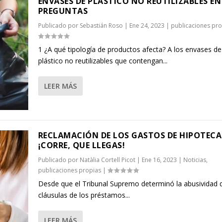
ENVASES DE PLÁSTICO NO REUTILIZABLES EN
PREGUNTAS
Publicado por
Sebastián Roso
|
Ene 24, 2023
|
publicaciones pro
1 ¿A qué tipología de productos afecta? A los envases de
plástico no reutilizables que contengan...
LEER MÁS
RECLAMACIÓN DE LOS GASTOS DE HIPOTECA
¡CORRE, QUE LLEGAS!
Publicado por
Natàlia Cortell Picot
|
Ene 16, 2023
|
Noticias
,
publicaciones propias
|
Desde que el Tribunal Supremo determinó la abusividad d
cláusulas de los préstamos...
LEER MÁS