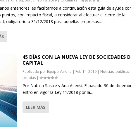
 por
Varona Support
|
Feb 18, 2019
|
Circulares
|
ños anteriores les facilitamos a continuación esta guía de ayuda con
s puntos, con impacto fiscal, a considerar al efectuar el cierre de la
ad, obligatorio a 31/12/2018 para aquellas empresas...
ÁS
45 DÍAS CON LA NUEVA LEY DE SOCIEDADES D
CAPITAL
Publicado por
Equipo Varona
|
Feb 14, 2019
|
Noticias
,
publicac
propias
|
Por Natalia Sastre y Ana Asensi. El pasado 30 de diciemb
entró en vigor la Ley 11/2018 por la...
LEER MÁS