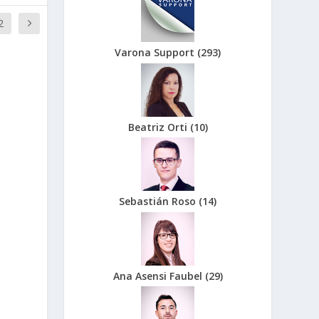
2
Varona Support
(
293
)
Beatriz Orti
(
10
)
Sebastián Roso
(
14
)
Ana Asensi Faubel
(
29
)