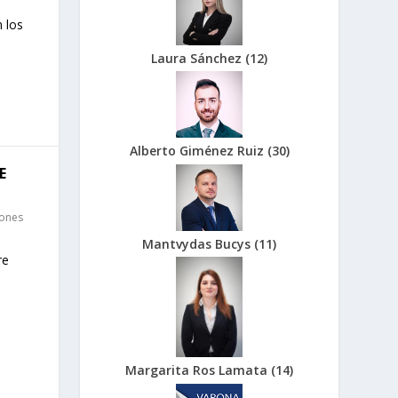
 los
Laura Sánchez
(
12
)
Alberto Giménez Ruiz
(
30
)
E
iones
Mantvydas Bucys
(
11
)
re
Margarita Ros Lamata
(
14
)