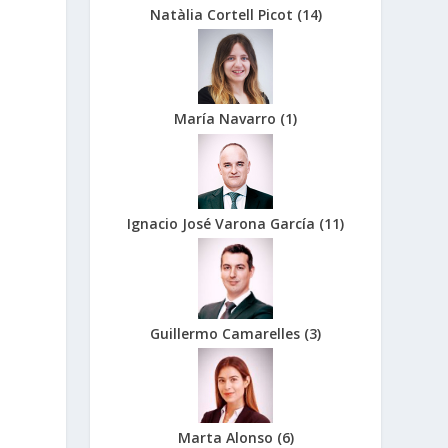
Natàlia Cortell Picot
(
14
)
María Navarro
(
1
)
Ignacio José Varona García
(
11
)
Guillermo Camarelles
(
3
)
Marta Alonso
(
6
)