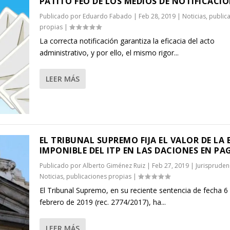
PATITO FEO DE LOS MEDIOS DE NOTIFICACI
Publicado por
Eduardo Fabado
|
Feb 28, 2019
|
Noticias
,
public
propias
|
La correcta notificación garantiza la eficacia del acto
administrativo, y por ello, el mismo rigor...
LEER MÁS
EL TRIBUNAL SUPREMO FIJA EL VALOR DE LA 
IMPONIBLE DEL ITP EN LAS DACIONES EN PA
Publicado por
Alberto Giménez Ruiz
|
Feb 27, 2019
|
Jurispruden
Noticias
,
publicaciones propias
|
El Tribunal Supremo, en su reciente sentencia de fecha 6
febrero de 2019 (rec. 2774/2017), ha...
LEER MÁS