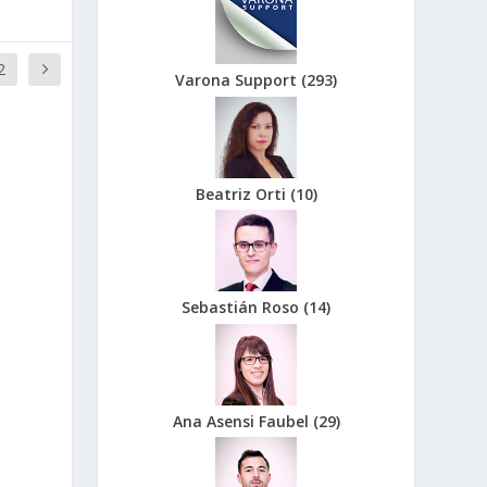
2
Varona Support
(
293
)
Beatriz Orti
(
10
)
Sebastián Roso
(
14
)
Ana Asensi Faubel
(
29
)