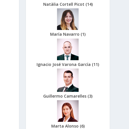
Natàlia Cortell Picot
(
14
)
María Navarro
(
1
)
Ignacio José Varona García
(
11
)
Guillermo Camarelles
(
3
)
Marta Alonso
(
6
)