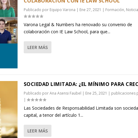
COLABORACIÓN CON IE LAW SCHOOL
Publicado por
Equipo Varona
|
Ene 27, 2021
|
Formación
,
Notici
Varona Legal & Numbers ha renovado su convenio de
colaboración con IE Law School, para que...
LEER MÁS
SOCIEDAD LIMITADA: ¿EL MÍNIMO PARA CRE
Publicado por
Ana Asensi Faubel
|
Ene 25, 2021
|
publicaciones 
|
Las Sociedades de Responsabilidad Limitada son socied
capital, a tenor del artículo 1...
LEER MÁS