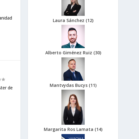
anidad
Laura Sánchez
(
12
)
Alberto Giménez Ruiz
(
30
)
Mantvydas Bucys
(
11
)
ter de
Margarita Ros Lamata
(
14
)