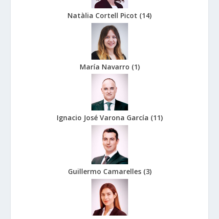
Natàlia Cortell Picot
(
14
)
María Navarro
(
1
)
Ignacio José Varona García
(
11
)
Guillermo Camarelles
(
3
)