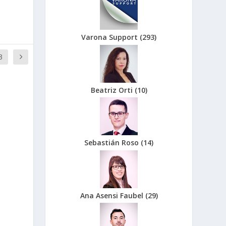
Varona Support
(
293
)
3
Beatriz Orti
(
10
)
Sebastián Roso
(
14
)
Ana Asensi Faubel
(
29
)