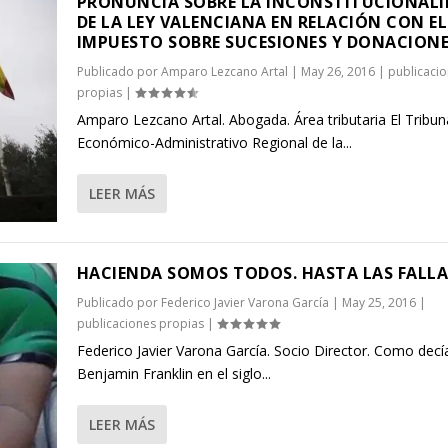
PRONUNCIA SOBRE LA INCONSTITUCIONAL
DE LA LEY VALENCIANA EN RELACIÓN CON EL
IMPUESTO SOBRE SUCESIONES Y DONACION
Publicado por
Amparo Lezcano Artal
|
May 26, 2016
|
publicaci
propias
|
Amparo Lezcano Artal. Abogada. Área tributaria El Tribun
Económico-Administrativo Regional de la...
LEER MÁS
HACIENDA SOMOS TODOS. HASTA LAS FALLA
Publicado por
Federico Javier Varona García
|
May 25, 2016
|
publicaciones propias
|
Federico Javier Varona García. Socio Director. Como decí
Benjamin Franklin en el siglo...
LEER MÁS