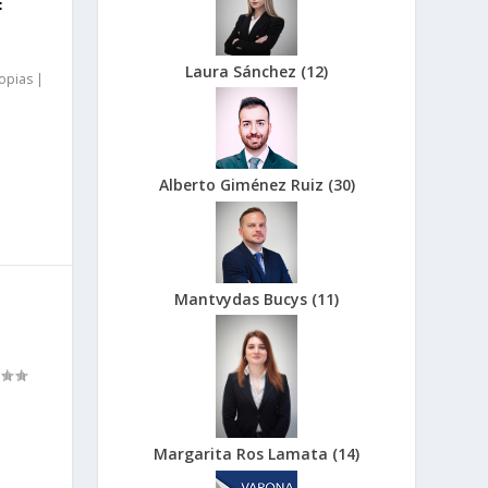
E
Laura Sánchez
(
12
)
opias
|
Alberto Giménez Ruiz
(
30
)
Mantvydas Bucys
(
11
)
Margarita Ros Lamata
(
14
)