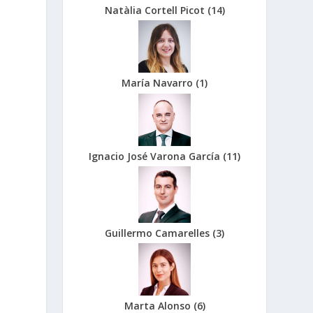
Natàlia Cortell Picot
(
14
)
María Navarro
(
1
)
Ignacio José Varona García
(
11
)
Guillermo Camarelles
(
3
)
Marta Alonso
(
6
)