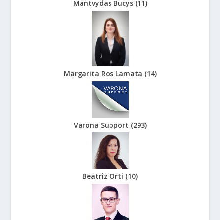
Mantvydas Bucys
(
11
)
Margarita Ros Lamata
(
14
)
Varona Support
(
293
)
Beatriz Orti
(
10
)