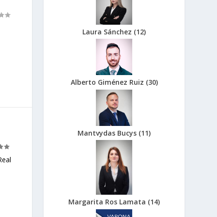
Laura Sánchez
(
12
)
Alberto Giménez Ruiz
(
30
)
Mantvydas Bucys
(
11
)
Real
Margarita Ros Lamata
(
14
)