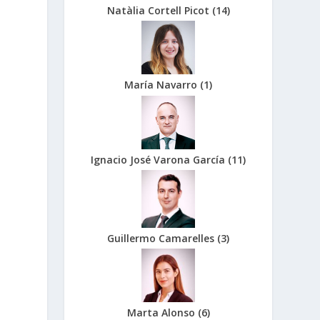
Natàlia Cortell Picot
(
14
)
María Navarro
(
1
)
Ignacio José Varona García
(
11
)
Guillermo Camarelles
(
3
)
Marta Alonso
(
6
)