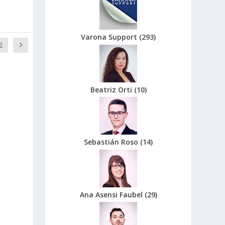
Varona Support
(
293
)
2
Beatriz Orti
(
10
)
Sebastián Roso
(
14
)
Ana Asensi Faubel
(
29
)