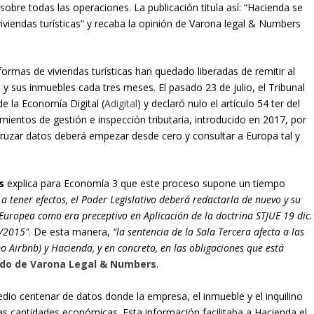
 sobre todas las operaciones. La publicación titula así: “Hacienda se
iviendas turísticas” y recaba la opinión de Varona legal & Numbers
formas de viviendas turísticas han quedado liberadas de remitir al
 y sus inmuebles cada tres meses. El pasado 23 de julio, el Tribunal
e la Economía Digital (
Adigital
) y declaró nulo el artículo 54
ter del
ientos de gestión e inspección tributaria, introducido en 2017, por
ruzar datos deberá empezar desde cero y consultar a Europa tal y
s
explica para Economía 3 que este proceso supone un tiempo
a tener efectos, el Poder Legislativo deberá redactarla de nuevo y su
uropea como era preceptivo en Aplicación de la doctrina STJUE 19 dic.
5/2015″
. De esta manera,
“la sentencia de la Sala Tercera afecta a las
o Airbnb) y Hacienda, y en concreto, en las obligaciones que está
rado de Varona Legal & Numbers
.
io centenar de datos donde la empresa, el inmueble y el inquilino
s cantidades económicas. Esta información facilitaba a Hacienda el