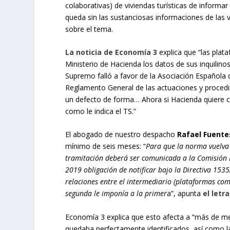
colaborativas) de viviendas turísticas de informar
queda sin las sustanciosas informaciones de las v
sobre el tema.
La noticia de Economía 3
explica que “las plata
Ministerio de Hacienda los datos de sus inquilinos
Supremo falló a favor de la Asociación Española d
Reglamento General de las actuaciones y procedim
un defecto de forma… Ahora si Hacienda quiere c
como le indica el TS.”
El abogado de nuestro despacho
Rafael Fuente
mínimo de seis meses: “
Para que la norma vuelva 
tramitación deberá ser comunicada a la Comisión E
2019 obligación de notificar bajo la Directiva 153
relaciones entre el intermediario (plataformas com
segunda le imponía a la primer
a”, apunta
el let
Economía 3 explica que esto afecta a “más de med
quedaba perfectamente identificados, así como la