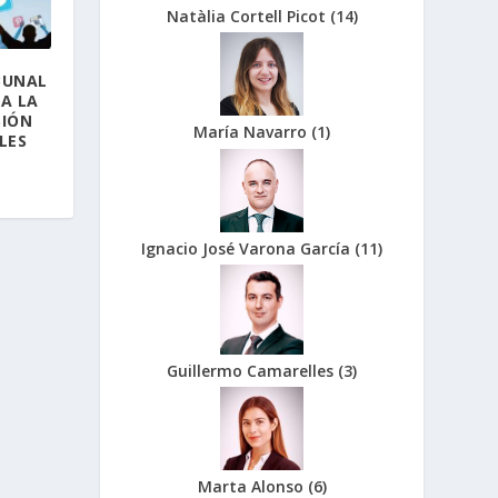
Natàlia Cortell Picot
(
14
)
BUNAL
A LA
SIÓN
María Navarro
(
1
)
LES
Ignacio José Varona García
(
11
)
Guillermo Camarelles
(
3
)
Marta Alonso
(
6
)