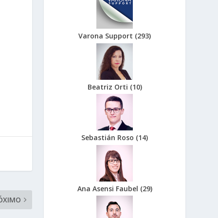
Varona Support
(
293
)
Beatriz Orti
(
10
)
Sebastián Roso
(
14
)
Ana Asensi Faubel
(
29
)
ÓXIMO