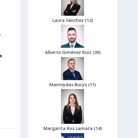
Laura Sánchez
(
12
)
0
Alberto Giménez Ruiz
(
30
)
a
Mantvydas Bucys
(
11
)
Margarita Ros Lamata
(
14
)