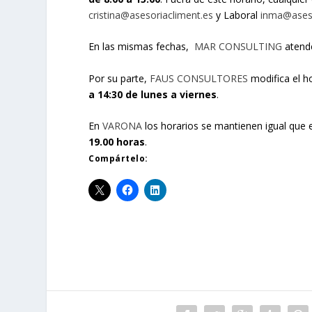
cristina@asesoriacliment.es
y Laboral
inma@aseso
En las mismas fechas,
MAR CONSULTING
atende
Por su parte,
FAUS CONSULTORES
modifica el h
a 14:30 de lunes a viernes
.
En
VARONA
los horarios se mantienen igual que e
19.00 horas
.
Compártelo: