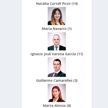
Natàlia Cortell Picot
(
14
)
María Navarro
(
1
)
Ignacio José Varona García
(
11
)
Guillermo Camarelles
(
3
)
Marta Alonso
(
6
)