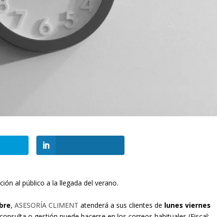
ón al público a la llegada del verano.
mbre
,
ASESORÍA CLIMENT
atenderá a sus clientes de
lunes viernes
 consulta o gestión puede hacerse en los correos habituales (Fiscal: