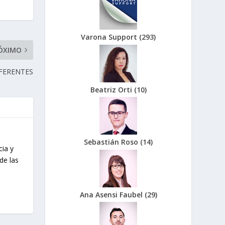
Varona Support
(
293
)
ÓXIMO
EFERENTES
Beatriz Orti
(
10
)
Sebastián Roso
(
14
)
cia y
de las
Ana Asensi Faubel
(
29
)