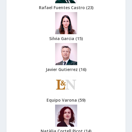
Rafael Fuentes Castro
(
23
)
Silvia Garcia
(
15
)
Javier Gutierrez
(
16
)
Equipo Varona
(
59
)
Natàlia Cortell Picot
(
14
)