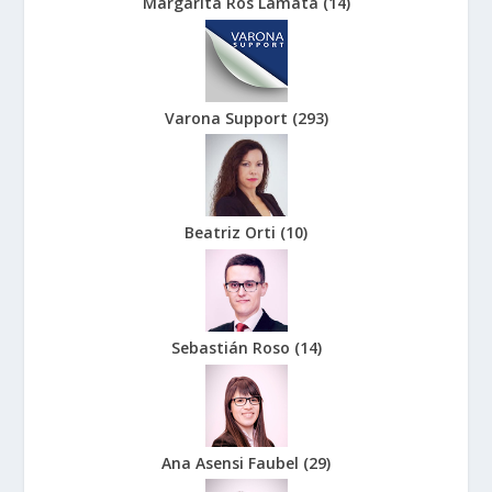
Margarita Ros Lamata
(
14
)
Varona Support
(
293
)
Beatriz Orti
(
10
)
Sebastián Roso
(
14
)
Ana Asensi Faubel
(
29
)