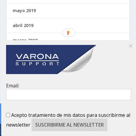
mayo 2019
abril 2019
marzo 2019
febrero 2019
enero 2019
diciembre 2018
Email:
noviembre 2018
Uso de cookies
Acepto tratamiento de mis datos para suscribirme al
octubre 2018
Este sitio web utiliza cookies para que usted tenga la mejor experiencia de
usuario. Si continúa navegando está dando su consentimiento para la
aceptación de las mencionadas cookies y la aceptación de nuestra
política de
newsletter
cookies
, pinche el enlace para mayor información.
septiembre 2018
Share This
plugin cookies
ACEPTAR