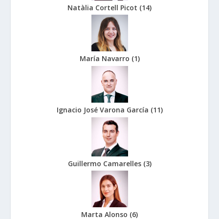
Natàlia Cortell Picot
(
14
)
María Navarro
(
1
)
Ignacio José Varona García
(
11
)
Guillermo Camarelles
(
3
)
Marta Alonso
(
6
)