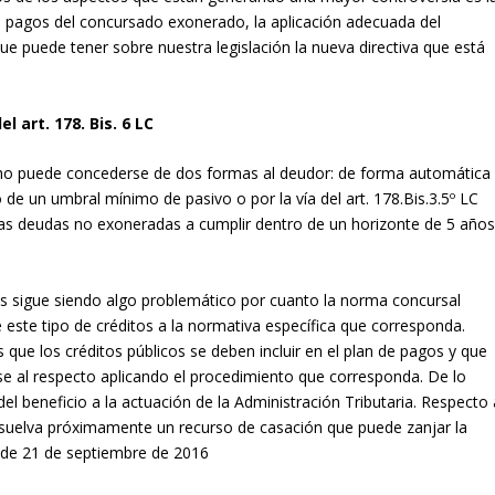
de pagos del concursado exonerado, la aplicación adecuada del
 que puede tener sobre nuestra legislación la nueva directiva que está
l art. 178. Bis. 6 LC
echo puede concederse de dos formas al deudor: de forma automática
o de un umbral mínimo de pasivo o por la vía del art. 178.Bis.3.5º LC
las deudas no exoneradas a cumplir dentro de un horizonte de 5 año
gos sigue siendo algo problemático por cuanto la norma concursal
 este tipo de créditos a la normativa específica que corresponda.
 que los créditos públicos se deben incluir en el plan de pagos y que
se al respecto aplicando el procedimiento que corresponda. De lo
el beneficio a la actuación de la Administración Tributaria. Respecto 
esuelva próximamente un recurso de casación que puede zanjar la
a de 21 de septiembre de 2016