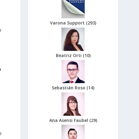
Varona Support
(
293
)
r
Beatriz Orti
(
10
)
a
Sebastián Roso
(
14
)
Ana Asensi Faubel
(
29
)
o