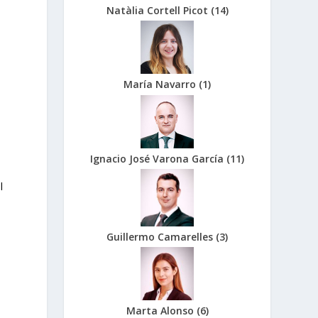
Natàlia Cortell Picot
(
14
)
María Navarro
(
1
)
Ignacio José Varona García
(
11
)
l
Guillermo Camarelles
(
3
)
Marta Alonso
(
6
)