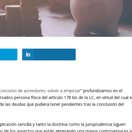
 concurso de acreedores: volver a empezar
” profundizamos en el
dos persona física del artículo 178 bis de la LC, en virtud del cual e
 las deudas que pudiera tener pendientes tras la conclusión del
licación sencilla y tanto la doctrina como la jurisprudencia siguen
os de los aspectos que están generando una mayor controversia es l