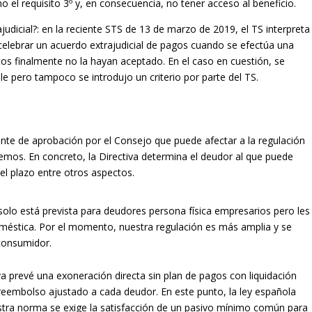
o el requisito 3º y, en consecuencia, no tener acceso al beneficio.
udicial?: en la reciente STS de 13 de marzo de 2019, el TS interpreta
 celebrar un acuerdo extrajudicial de pagos cuando se efectúa una
os finalmente no la hayan aceptado. En el caso en cuestión, se
e pero tampoco se introdujo un criterio por parte del TS.
ente de aprobación por el Consejo que puede afectar a la regulación
emos. En concreto, la Directiva determina el deudor al que puede
 el plazo entre otros aspectos.
a solo está prevista para deudores persona física empresarios pero les
méstica. Por el momento, nuestra regulación es más amplia y se
 consumidor.
tiva prevé una exoneración directa sin plan de pagos con liquidación
reembolso ajustado a cada deudor. En este punto, la ley española
uestra norma se exige la satisfacción de un pasivo mínimo común para