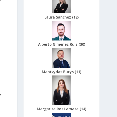
Laura Sánchez
(
12
)
Alberto Giménez Ruiz
(
30
)
s
Mantvydas Bucys
(
11
)
a
Margarita Ros Lamata
(
14
)