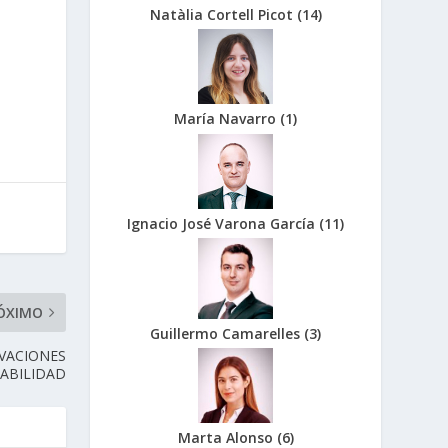
Natàlia Cortell Picot
(
14
)
María Navarro
(
1
)
Ignacio José Varona García
(
11
)
ÓXIMO
Guillermo Camarelles
(
3
)
IVACIONES
ABILIDAD
Marta Alonso
(
6
)