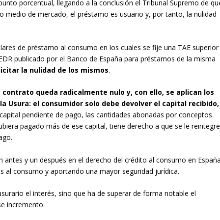
1 punto porcentual, llegando a la conclusión el Tribunal Supremo de qu
po medio de mercado, el préstamo es usuario y, por tanto, la nulidad
ulares de préstamo al consumo en los cuales se fije una TAE superior
TEDR publicado por el Banco de España para préstamos de la misma
icitar la nulidad de los mismos
.
l
contrato queda radicalmente nulo y, con ello, se aplican los
la Usura: el consumidor solo debe devolver el capital recibido,
 capital pendiente de pago, las cantidades abonadas por conceptos
a hubiera pagado más de ese capital, tiene derecho a que se le reintegr
ago.
n antes y un después en el derecho del crédito al consumo en España
mos al consumo y aportando una mayor seguridad jurídica.
usurario el interés, sino que ha de superar de forma notable el
ese incremento.