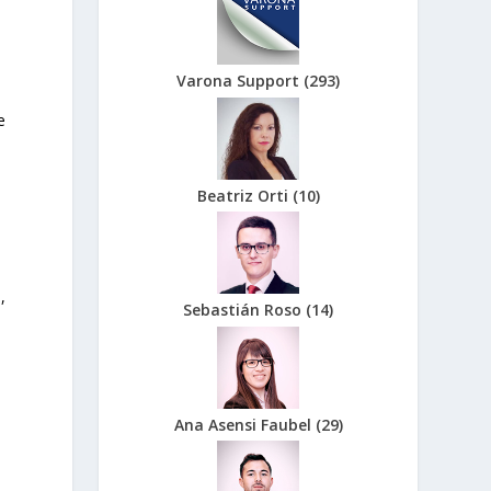
Varona Support
(
293
)
e
Beatriz Orti
(
10
)
,
Sebastián Roso
(
14
)
Ana Asensi Faubel
(
29
)