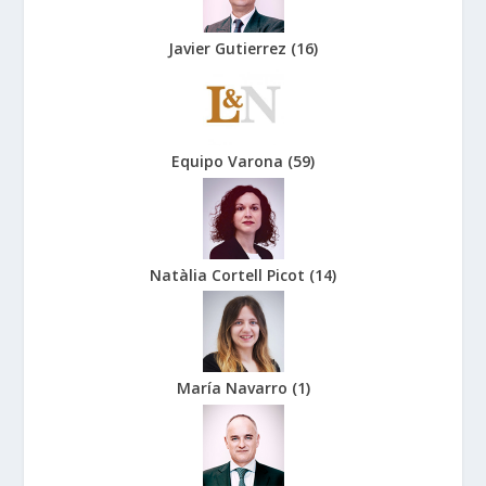
Javier Gutierrez
(
16
)
Equipo Varona
(
59
)
Natàlia Cortell Picot
(
14
)
María Navarro
(
1
)