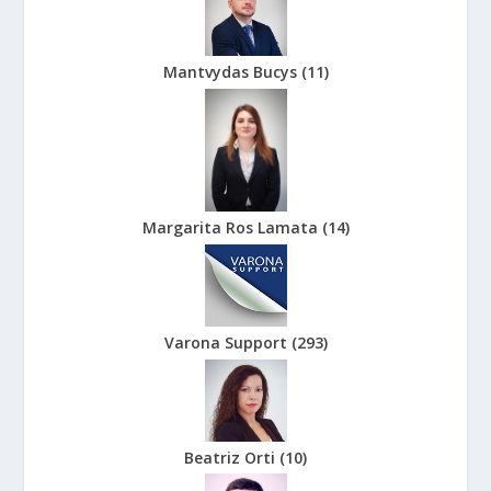
Mantvydas Bucys
(
11
)
Margarita Ros Lamata
(
14
)
Varona Support
(
293
)
Beatriz Orti
(
10
)