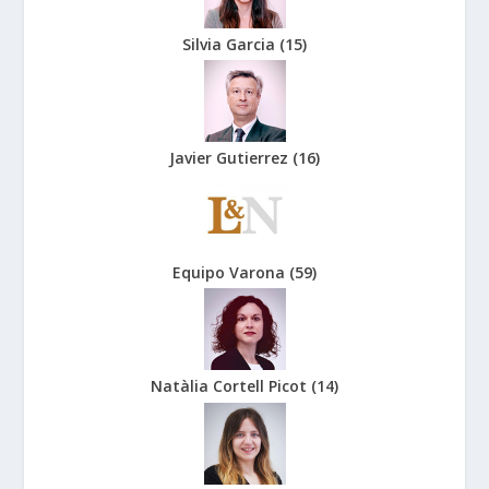
Silvia Garcia
(
15
)
Javier Gutierrez
(
16
)
Equipo Varona
(
59
)
Natàlia Cortell Picot
(
14
)