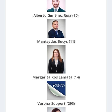
Alberto Giménez Ruiz
(
30
)
Mantvydas Bucys
(
11
)
Margarita Ros Lamata
(
14
)
Varona Support
(
293
)