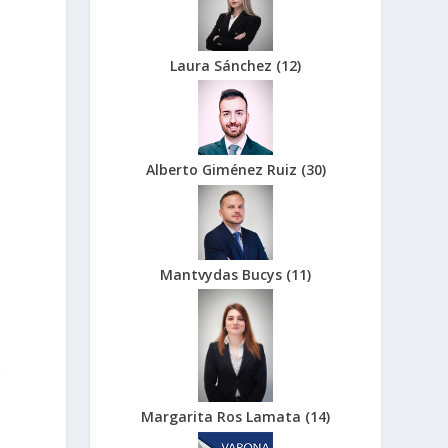
Laura Sánchez
(
12
)
:
Alberto Giménez Ruiz
(
30
)
Mantvydas Bucys
(
11
)
o
5
Margarita Ros Lamata
(
14
)