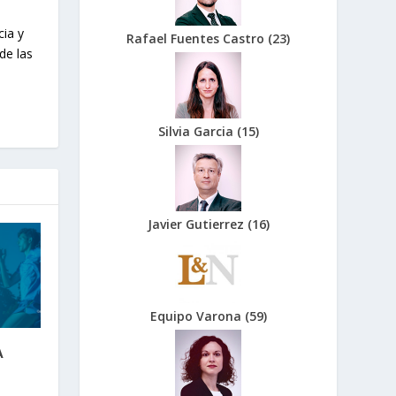
cia y
Rafael Fuentes Castro
(
23
)
de las
Silvia Garcia
(
15
)
Javier Gutierrez
(
16
)
Equipo Varona
(
59
)
A