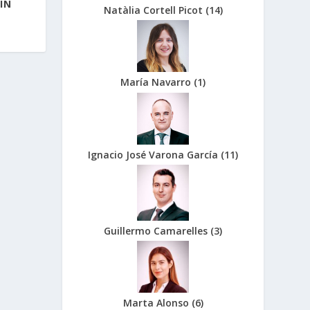
IN
Natàlia Cortell Picot
(
14
)
María Navarro
(
1
)
Ignacio José Varona García
(
11
)
Guillermo Camarelles
(
3
)
Marta Alonso
(
6
)