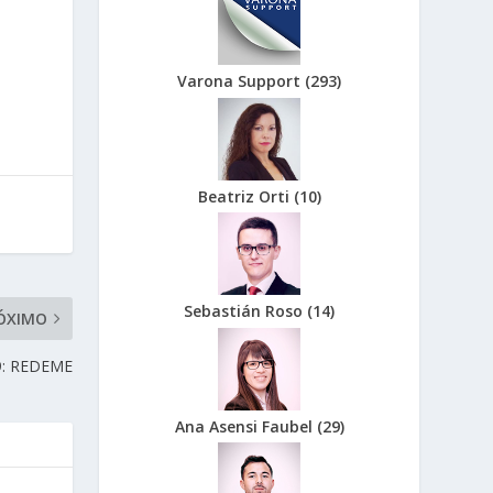
Varona Support
(
293
)
Beatriz Orti
(
10
)
Sebastián Roso
(
14
)
ÓXIMO
9: REDEME
Ana Asensi Faubel
(
29
)