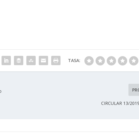
TASA:
PR
o
CIRCULAR 13/201