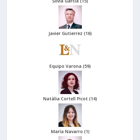
Silvia Garcia
(
15
)
Javier Gutierrez
(
16
)
Equipo Varona
(
59
)
Natàlia Cortell Picot
(
14
)
María Navarro
(
1
)