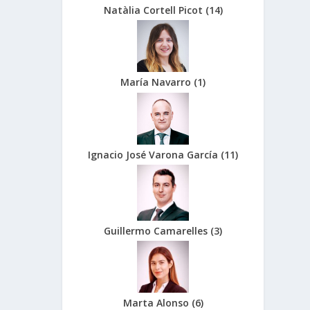
Natàlia Cortell Picot
(
14
)
María Navarro
(
1
)
Ignacio José Varona García
(
11
)
Guillermo Camarelles
(
3
)
Marta Alonso
(
6
)