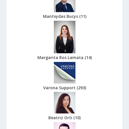
Mantvydas Bucys
(
11
)
Margarita Ros Lamata
(
14
)
Varona Support
(
293
)
Beatriz Orti
(
10
)