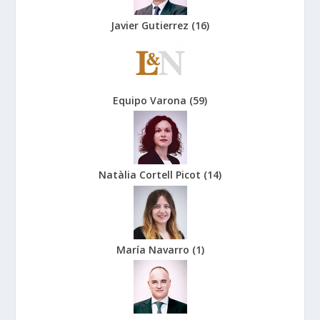
Javier Gutierrez
(
16
)
Equipo Varona
(
59
)
Natàlia Cortell Picot
(
14
)
María Navarro
(
1
)