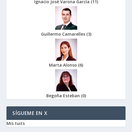
Ignacio José Varona García
(
11
)
Guillermo Camarelles
(
3
)
Marta Alonso
(
6
)
Begoña Esteban
(
0
)
SÍGUEME EN X
Mis tuits