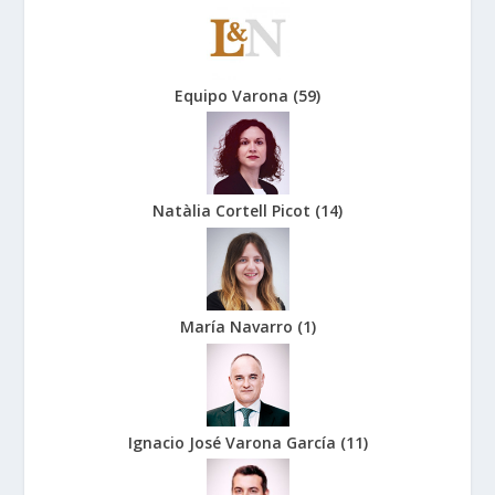
Equipo Varona
(
59
)
Natàlia Cortell Picot
(
14
)
María Navarro
(
1
)
Ignacio José Varona García
(
11
)