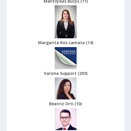
Mantvydas Bucys
(
11
)
Margarita Ros Lamata
(
14
)
Varona Support
(
293
)
Beatriz Orti
(
10
)