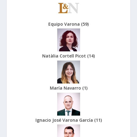
Equipo Varona
(
59
)
Natàlia Cortell Picot
(
14
)
María Navarro
(
1
)
Ignacio José Varona García
(
11
)