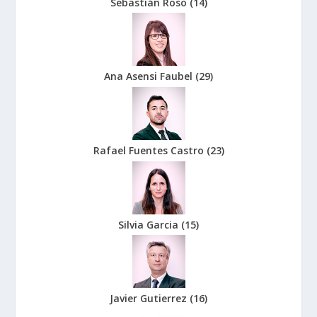
Sebastián Roso
(
14
)
Ana Asensi Faubel
(
29
)
Rafael Fuentes Castro
(
23
)
Silvia Garcia
(
15
)
Javier Gutierrez
(
16
)