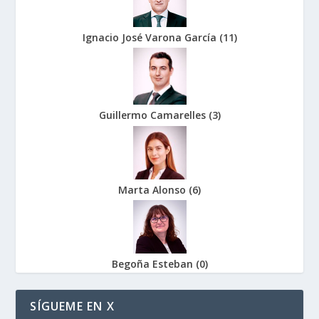
Ignacio José Varona García
(
11
)
Guillermo Camarelles
(
3
)
Marta Alonso
(
6
)
Begoña Esteban
(
0
)
SÍGUEME EN X