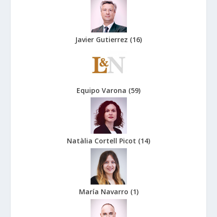
Javier Gutierrez
(
16
)
Equipo Varona
(
59
)
Natàlia Cortell Picot
(
14
)
María Navarro
(
1
)