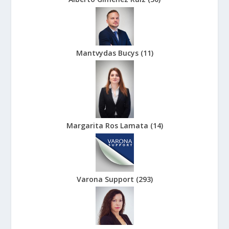
Mantvydas Bucys
(
11
)
Margarita Ros Lamata
(
14
)
Varona Support
(
293
)