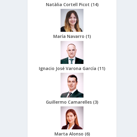
Natàlia Cortell Picot
(
14
)
María Navarro
(
1
)
Ignacio José Varona García
(
11
)
Guillermo Camarelles
(
3
)
Marta Alonso
(
6
)