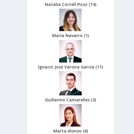
Natàlia Cortell Picot
(
14
)
María Navarro
(
1
)
Ignacio José Varona García
(
11
)
Guillermo Camarelles
(
3
)
Marta Alonso
(
6
)