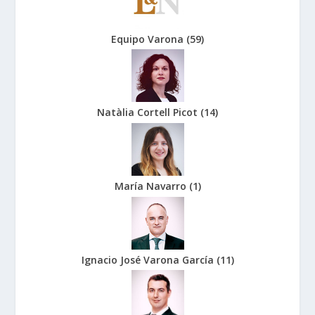
Equipo Varona
(
59
)
Natàlia Cortell Picot
(
14
)
María Navarro
(
1
)
Ignacio José Varona García
(
11
)