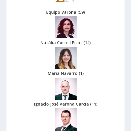
Equipo Varona
(
59
)
Natàlia Cortell Picot
(
14
)
María Navarro
(
1
)
Ignacio José Varona García
(
11
)