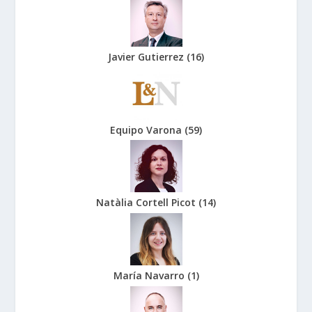
Javier Gutierrez
(
16
)
Equipo Varona
(
59
)
Natàlia Cortell Picot
(
14
)
María Navarro
(
1
)