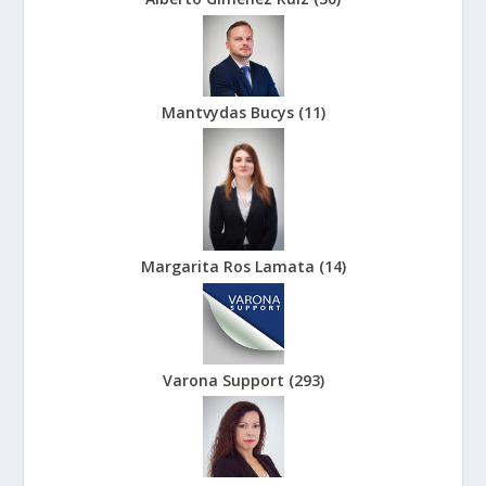
Mantvydas Bucys
(
11
)
Margarita Ros Lamata
(
14
)
Varona Support
(
293
)