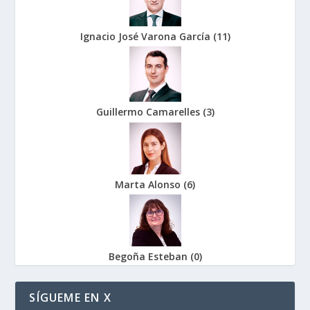
Ignacio José Varona García
(
11
)
Guillermo Camarelles
(
3
)
Marta Alonso
(
6
)
Begoña Esteban
(
0
)
SÍGUEME EN X