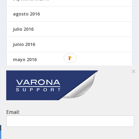
agosto 2016
julio 2016
junio 2016
mayo 2016
abril 2016
marzo 2016
noviembre 2015
Email:
© 2026
|
|
Aviso legal
Política de cookies
Política de privacidad
Uso de cookies