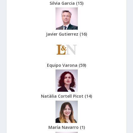
Silvia Garcia
(
15
)
Javier Gutierrez
(
16
)
Equipo Varona
(
59
)
Natàlia Cortell Picot
(
14
)
María Navarro
(
1
)