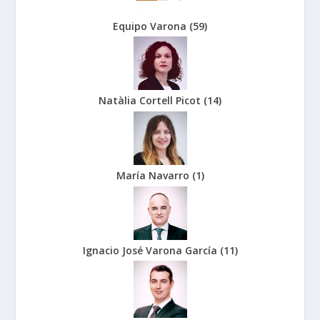
Equipo Varona
(
59
)
Natàlia Cortell Picot
(
14
)
María Navarro
(
1
)
Ignacio José Varona García
(
11
)