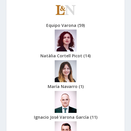
Equipo Varona
(
59
)
Natàlia Cortell Picot
(
14
)
María Navarro
(
1
)
Ignacio José Varona García
(
11
)