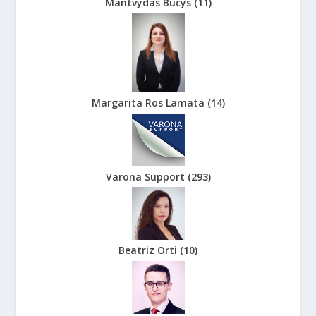
Mantvydas Bucys
(
11
)
Margarita Ros Lamata
(
14
)
Varona Support
(
293
)
Beatriz Orti
(
10
)