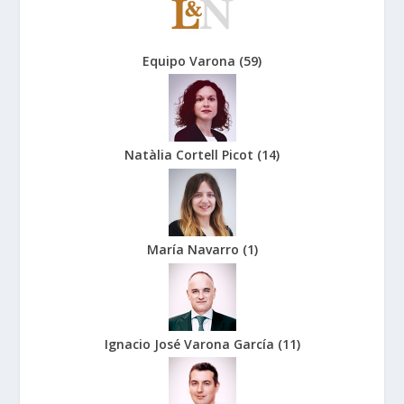
Equipo Varona
(
59
)
Natàlia Cortell Picot
(
14
)
María Navarro
(
1
)
Ignacio José Varona García
(
11
)