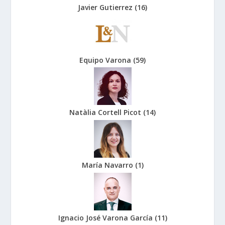
Javier Gutierrez
(
16
)
Equipo Varona
(
59
)
Natàlia Cortell Picot
(
14
)
María Navarro
(
1
)
Ignacio José Varona García
(
11
)