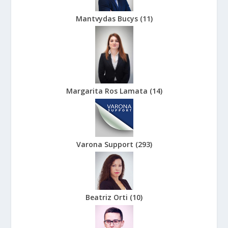
Mantvydas Bucys
(
11
)
Margarita Ros Lamata
(
14
)
Varona Support
(
293
)
Beatriz Orti
(
10
)