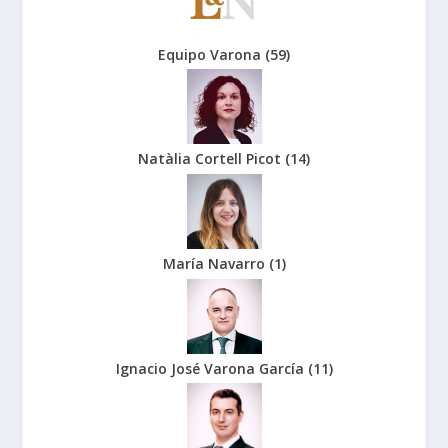
Equipo Varona
(
59
)
Natàlia Cortell Picot
(
14
)
María Navarro
(
1
)
Ignacio José Varona García
(
11
)